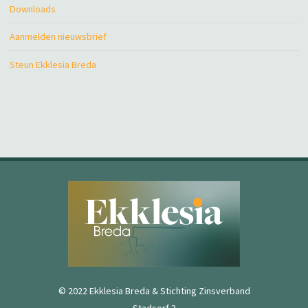
Downloads
Aanmelden nieuwsbrief
Steun Ekklesia Breda
© 2022 Ekklesia Breda & Stichting Zinsverband
Stadserf 3