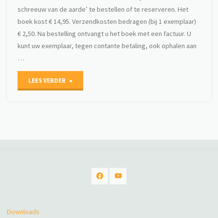
schreeuw van de aarde’ te bestellen of te reserveren. Het
boek kost € 14,95. Verzendkosten bedragen (bij 1 exemplaar)
€ 2,50. Na bestelling ontvangt u het boek met een factuur. U
kunt uw exemplaar, tegen contante betaling, ook ophalen aan
…
"Bestelformulier
LEES VERDER
De
schreeuw
van
de
aarde"
Downloads