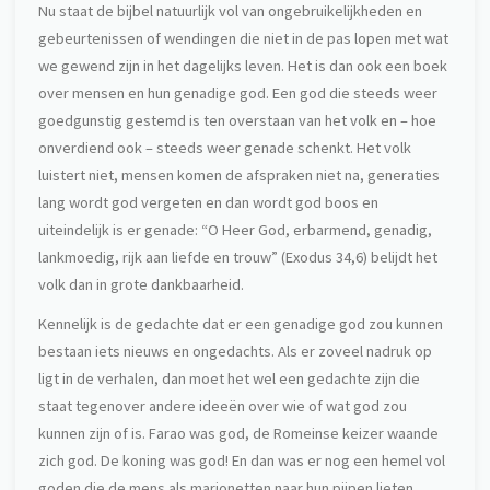
Nu staat de bijbel natuurlijk vol van ongebruikelijkheden en
gebeurtenissen of wendingen die niet in de pas lopen met wat
we gewend zijn in het dagelijks leven. Het is dan ook een boek
over mensen en hun genadige god. Een god die steeds weer
goedgunstig gestemd is ten overstaan van het volk en – hoe
onverdiend ook – steeds weer genade schenkt. Het volk
luistert niet, mensen komen de afspraken niet na, generaties
lang wordt god vergeten en dan wordt god boos en
uiteindelijk is er genade: “O Heer God, erbarmend, genadig,
lankmoedig, rijk aan liefde en trouw” (Exodus 34,6) belijdt het
volk dan in grote dankbaarheid.
Kennelijk is de gedachte dat er een genadige god zou kunnen
bestaan iets nieuws en ongedachts. Als er zoveel nadruk op
ligt in de verhalen, dan moet het wel een gedachte zijn die
staat tegenover andere ideeën over wie of wat god zou
kunnen zijn of is. Farao was god, de Romeinse keizer waande
zich god. De koning was god! En dan was er nog een hemel vol
goden die de mens als marionetten naar hun pijpen lieten