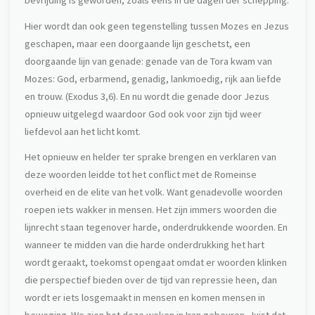
bevrijding is geworden, zoals eens in de dagen der schepping.
Hier wordt dan ook geen tegenstelling tussen Mozes en Jezus
geschapen, maar een doorgaande lijn geschetst, een
doorgaande lijn van genade: genade van de Tora kwam van
Mozes: God, erbarmend, genadig, lankmoedig, rijk aan liefde
en trouw. (Exodus 3,6). En nu wordt die genade door Jezus
opnieuw uitgelegd waardoor God ook voor zijn tijd weer
liefdevol aan het licht komt.
Het opnieuw en helder ter sprake brengen en verklaren van
deze woorden leidde tot het conflict met de Romeinse
overheid en de elite van het volk. Want genadevolle woorden
roepen iets wakker in mensen. Het zijn immers woorden die
lijnrecht staan tegenover harde, onderdrukkende woorden. En
wanneer te midden van die harde onderdrukking het hart
wordt geraakt, toekomst opengaat omdat er woorden klinken
die perspectief bieden over de tijd van repressie heen, dan
wordt er iets losgemaakt in mensen en komen mensen in