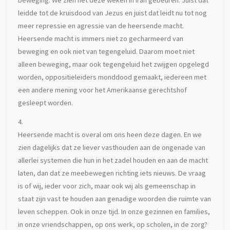
beweging. We zien het deze weken in Iran gebeuren. Juist dat
leidde tot de kruisdood van Jezus en juist dat leidt nu tot nog
meer repressie en agressie van de heersende macht.
Heersende macht is immers niet zo gecharmeerd van
beweging en ook niet van tegengeluid. Daarom moet niet
alleen beweging, maar ook tegengeluid het zwijgen opgelegd
worden, oppositieleiders monddood gemaakt, iedereen met
een andere mening voor het Amerikaanse gerechtshof
gesleept worden.
4.
Heersende macht is overal om ons heen deze dagen. En we
zien dagelijks dat ze liever vasthouden aan de ongenade van
allerlei systemen die hun in het zadel houden en aan de macht
laten, dan dat ze meebewegen richting iets nieuws. De vraag
is of wij, ieder voor zich, maar ook wij als gemeenschap in
staat zijn vast te houden aan genadige woorden die ruimte van
leven scheppen. Ook in onze tijd. In onze gezinnen en families,
in onze vriendschappen, op ons werk, op scholen, in de zorg?