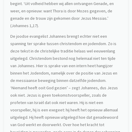
begint. ‘Uit volheid hebben wij allen ontvangen Genade, en
weer, en opnieuw: want Thora is door Mozes gegeven, de
genade en de trouw zijn gekomen door Jezus Messias.’
(Johannes 1,17).
De joodse evangelist Johannes brengt echter niet een
spanning ter sprake tussen christendom en jodendom. Zo is
deze tekst in de christelijke traditie helaas wel eeuwenlang
uitgelegd. Christendom bestond nog helemaal niet ten tijde
van Johannes. Hier is sprake van een intern heet hangijzer
binnen het Jodendom, namelijk over de positie van Jezus en
de messiaanse beweging binnen datzelfde jodendom.
‘Niemand heeft ooit God gezien’ – zegt Johannes, dus Jezus
ook niet. Jezus is geen toekomstvoorspeller, zoals de
profeten van Israël dat ook niet waren. Hij is niet een
voorspeller, hij is een exegeet: hij heeft het opnieuw allemaal
uitgelegd. Hij heeft opnieuw uitgelegd hoe dat genadewoord
van God werkt en doorwerkt. Over hoe het kracht tot