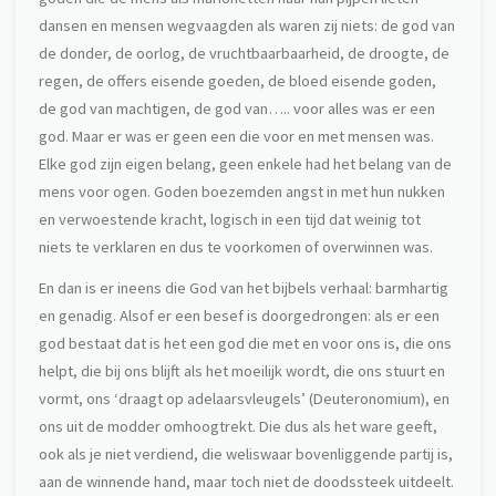
dansen en mensen wegvaagden als waren zij niets: de god van
de donder, de oorlog, de vruchtbaarbaarheid, de droogte, de
regen, de offers eisende goeden, de bloed eisende goden,
de god van machtigen, de god van….. voor alles was er een
god. Maar er was er geen een die voor en met mensen was.
Elke god zijn eigen belang, geen enkele had het belang van de
mens voor ogen. Goden boezemden angst in met hun nukken
en verwoestende kracht, logisch in een tijd dat weinig tot
niets te verklaren en dus te voorkomen of overwinnen was.
En dan is er ineens die God van het bijbels verhaal: barmhartig
en genadig. Alsof er een besef is doorgedrongen: als er een
god bestaat dat is het een god die met en voor ons is, die ons
helpt, die bij ons blijft als het moeilijk wordt, die ons stuurt en
vormt, ons ‘draagt op adelaarsvleugels’ (Deuteronomium), en
ons uit de modder omhoogtrekt. Die dus als het ware geeft,
ook als je niet verdiend, die weliswaar bovenliggende partij is,
aan de winnende hand, maar toch niet de doodssteek uitdeelt.