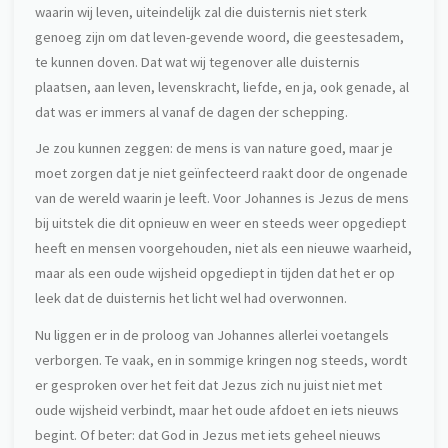
waarin wij leven, uiteindelijk zal die duisternis niet sterk
genoeg zijn om dat leven-gevende woord, die geestesadem,
te kunnen doven. Dat wat wij tegenover alle duisternis
plaatsen, aan leven, levenskracht, liefde, en ja, ook genade, al
dat was er immers al vanaf de dagen der schepping.
Je zou kunnen zeggen: de mens is van nature goed, maar je
moet zorgen dat je niet geïnfecteerd raakt door de ongenade
van de wereld waarin je leeft. Voor Johannes is Jezus de mens
bij uitstek die dit opnieuw en weer en steeds weer opgediept
heeft en mensen voorgehouden, niet als een nieuwe waarheid,
maar als een oude wijsheid opgediept in tijden dat het er op
leek dat de duisternis het licht wel had overwonnen.
Nu liggen er in de proloog van Johannes allerlei voetangels
verborgen. Te vaak, en in sommige kringen nog steeds, wordt
er gesproken over het feit dat Jezus zich nu juist niet met
oude wijsheid verbindt, maar het oude afdoet en iets nieuws
begint. Of beter: dat God in Jezus met iets geheel nieuws