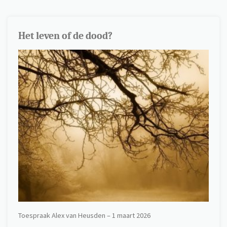
de
dood
Het leven of de dood?
heen"
Toespraak Alex van Heusden – 1 maart 2026