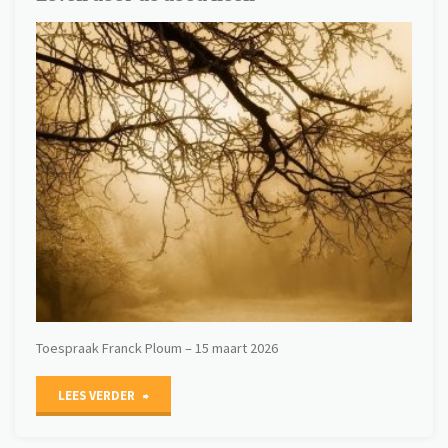
Toespraak Franck Ploum – 15 maart 2026
"Leven
LEES VERDER
door