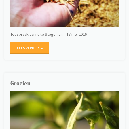
Toespraak Janneke Stegeman – 17 mei 2026
"Zaaien
LEES VERDER
en
planten
in
Groeien
een
dreigende
tijd"