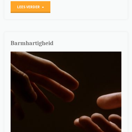
"Het
LEES VERDER
leven
of
de
Barmhartigheid
dood?"